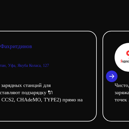
 Фахритдинов
тан, Уфа, Якуба Коласа, 127
 зарядных станций для
Чисто,
ставляют подзарядку 🔌
заряж
, CCS2, CHAdeMO, TYPE2) прямо на
точек .