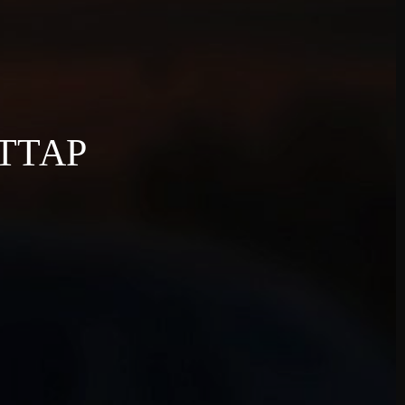
АТТАР