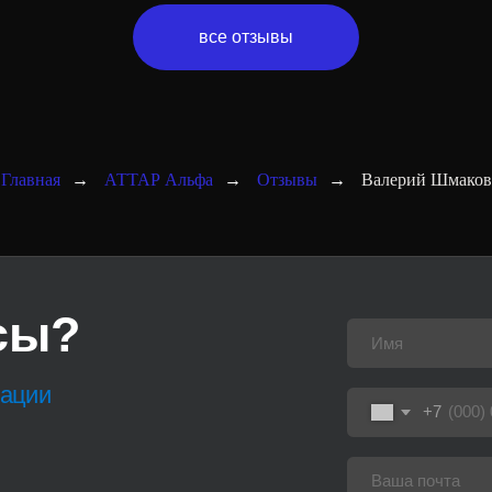
?
все отзывы
+7
Главная
→
АТТАР Альфа
→
Отзывы
→
Валерий Шмаков
Нажимая на кнопку, вы даете
своих персональных данных
Отправить
ж