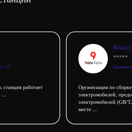
Ильдус
⭐⭐⭐⭐⭐
а, 127
Башкортос
к станция работает
Организация по сборке
...
электромобилей, предо
электромобилей (GB/T
месте ...