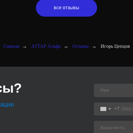
?
все отзывы
+7
Главная
→
АТТАР Альфа
→
Отзывы
→
Игорь Цепцов
Нажимая на кнопку, вы даете
своих персональных данных
Отправить
ж