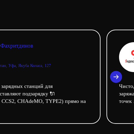
 Фахритдинов
тан, Уфа, Якуба Коласа, 127
 зарядных станций для
Чисто,
ставляют подзарядку 🔌
заряж
, CCS2, CHAdeMO, TYPE2) прямо на
точек .