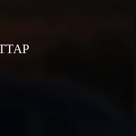
АТТАР