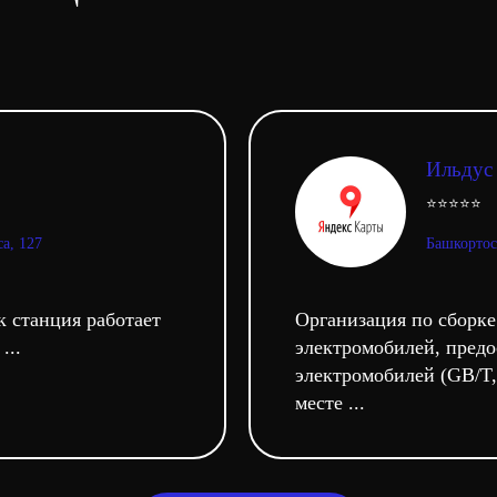
Ильдус
⭐⭐⭐⭐⭐
а, 127
Башкортос
к станция работает
Организация по сборке
...
электромобилей, предо
электромобилей (GB/T
месте ...