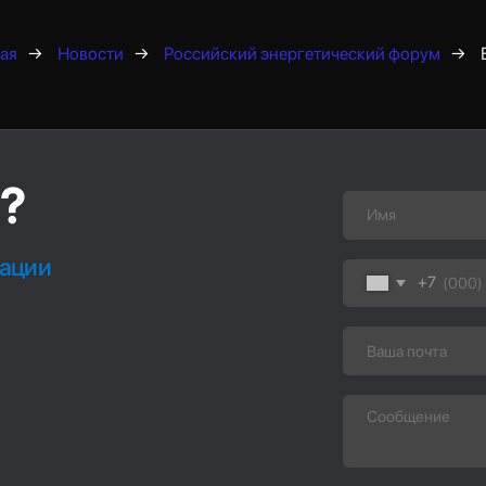
ая
→
Новости
→
Российский энергетический форум
→
Нажимая на кнопку, вы даете с
своих персональных данных
Отправить
ж
ЗАРЯДНЫЕ СТАНЦИИ
АТТАР ЭЛЕКТРО
Каталог
О компании
Для бизнеса
Преимущества
Под ключ
События
Быстрые
Команда
Под субсидию
Карьера
Для дилеров
Контакты
GB/T
Эзс на карте
CHAdeМО
Для инвесторов
Type 2