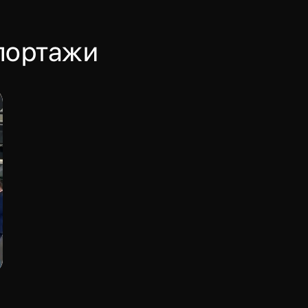
портажи
+7