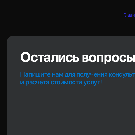
Главн
info@attarelectro.ru
+7 (937) 786-72-70 – отдел прода
Производство, продажа, подключение и обслуживание
зарядных станций для электромобилей
Политика конфиденциальности
Карта сайта