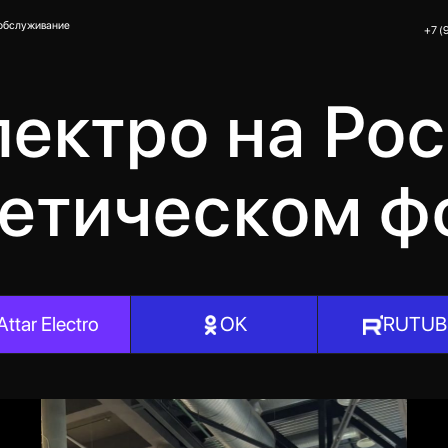
ние
+7 (937) 786 72 70
лектро на Ро
гетическом ф
Attar Electro
OK
RUTUB